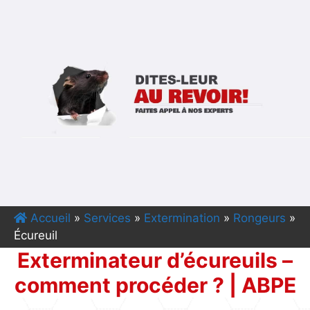
Accueil
»
Services
»
Extermination
»
Rongeurs
»
Écureuil
Exterminateur d’écureuils –
comment procéder ? | ABPE