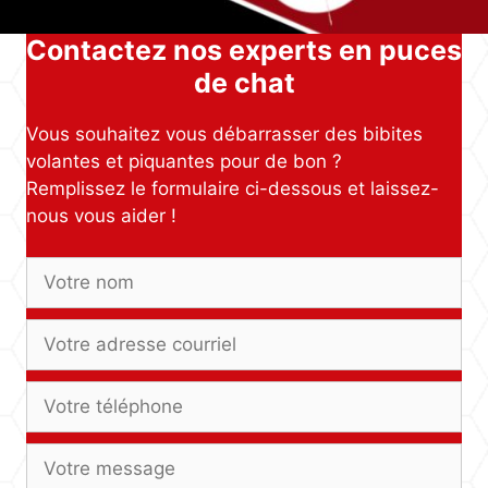
Contactez nos experts en puces
de chat
Vous souhaitez vous débarrasser des bibites
volantes et piquantes pour de bon ?
Remplissez le formulaire ci-dessous et laissez-
nous vous aider !