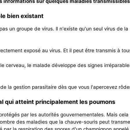
s informations sur quelques maladies transmissibles 
le bien existant
t pas un groupe de virus. Il n'existe qu'un seul virus de l
 directement exposé au virus. Et il peut être transmis à 
 le cerveau, le malade développe des signes irréparables
 de la gestion parasitaire dès que vous l'apercevez rôde
al qui atteint principalement les poumons
rotégés par les autorités gouvernementales. Mais cela n
mbre des maladies que la chauve-souris peut transmettre
é par la respiration des spores d'un champignon appel