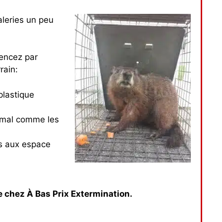
aleries un peu
mencez par
rain:
plastique
nimal comme les
ès aux espace
e chez À Bas Prix Extermination.