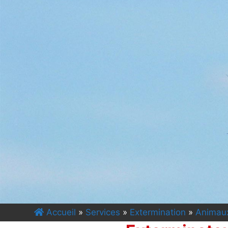
Accueil
»
Services
»
Extermination
»
Animau