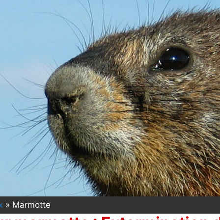
x
»
Marmotte