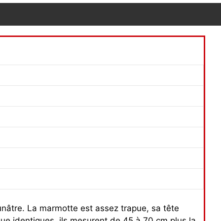
aunâtre. La marmotte est assez trapue, sa tête
ue identiques, ils mesurent de 45 à 70 cm plus la