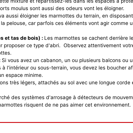
ette mixture et répartissez-les dans les espaces à proté
orts moulus sont aussi des odeurs vont les éloigner.
va aussi éloigner les marmottes du terrain, en disposa
r la pelouse, car parfois ces éléments vont agir comme 
 et tas de bois) :
Les marmottes se cachent derrière le
eur proposer ce type d'abri. Observez attentivement vo
ttes.
:
Si vous avez un cabanon, un ou plusieurs balcons ou 
à l'intérieur ou sous-terrain, vous devez les boucher af
s un espace minime.
lons très légers, attachés au sol avec une longue corde 
marché des systèmes d'arrosage à détecteurs de mouveme
s marmottes risquent de ne pas aimer cet environnement.