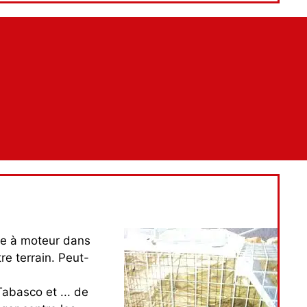
le à moteur dans
re terrain. Peut-
abasco et ... de