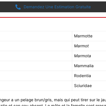
Demandez Une Estimation Gratuite
Marmotte
Marmot
Marmota
Mammalia
Rodentia
Sciuridae
geur a un pelage brun/gris, mais qui peut tirer sur le j
atie et son cou absent. Le mâle et la femelle sont presq